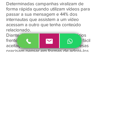
Determinadas campanhas viralizam de
forma rápida quando utilizam vídeos para
passar a sua mensagem e 44% dos
internautas que assistem a um vídeo
acessam a outro que tenha conteúdo
relacionado.
Diante do comportamento dos usuários
frente aos vídeos na internet e de sua fácil
aceitação nas redes sociais, as empresas
precisam pensar em formas de adotá-los
em suas campanhas de marketing.
Produtora de filmes Campinas
Jundiaí
SP
?
Vamos bater um papo
Pode ser por vídeo ou
presencial
.