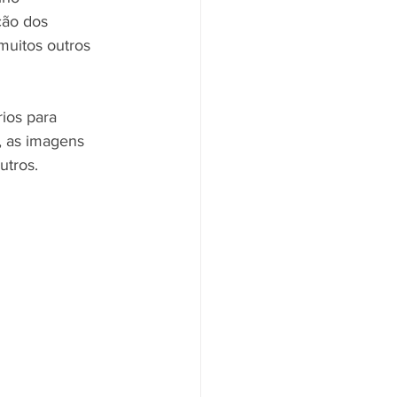
ção dos 
muitos outros 
ios para 
o, as imagens 
utros.