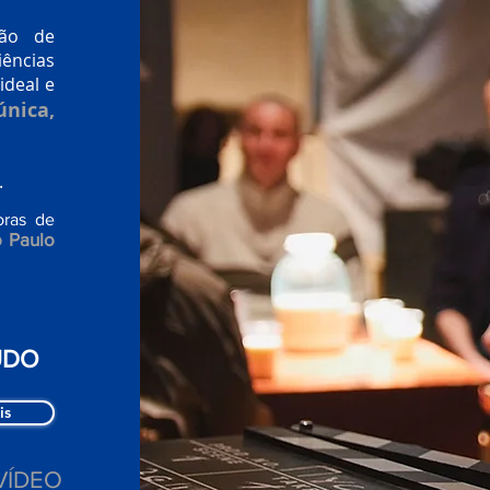
ião de
iências
deal e
única,
.
oras de
 Paulo
ÚDO
is
VÍDEO