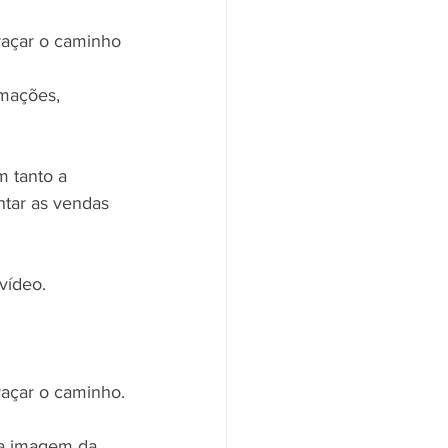
traçar o caminho
imações, 
m tanto a 
tar as vendas 
vídeo.
traçar o caminho.
 a imagem da 