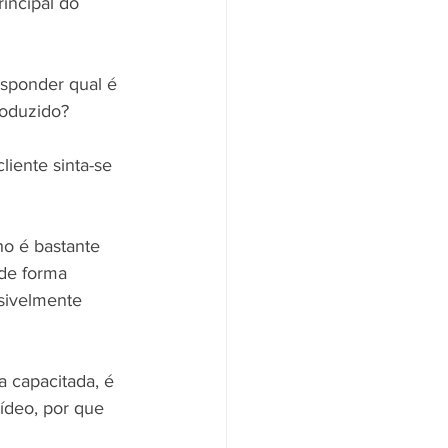
incipal do 
esponder qual é 
roduzido? 
liente sinta-se 
ho é bastante 
de forma 
sivelmente 
a capacitada, é 
ídeo, por que 